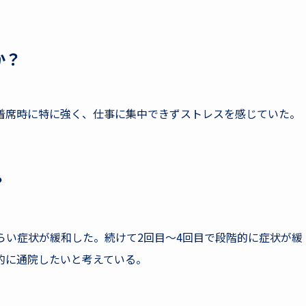
か？
着席時に特に強く、仕事に集中できずストレスを感じていた。
？
らい症状が緩和した。続けて2回目～4回目で段階的に症状が緩
的に通院したいと考えている。