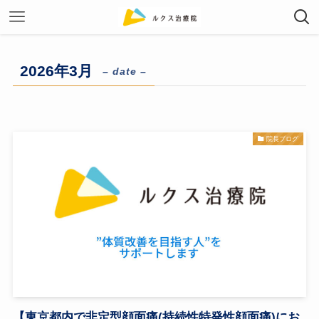
2026年3月
– date –
院長ブログ
【東京都内で非定型顔面痛(持続性特発性顔面痛)にお