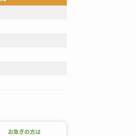
円
円
円
円
円
お急ぎの方は