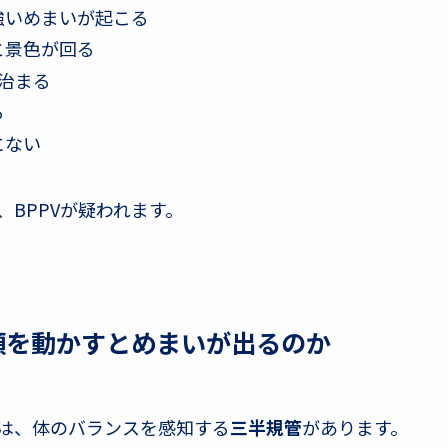
強いめまいが起こる
と景色が回る
治まる
る
にない
BPPVが疑われます。
ぜ頭を動かすとめまいが出るのか
は、体のバランスを感知する
三半規管
があります。