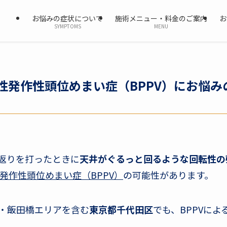
お悩みの症状について
施術メニュー・料金のご案内
お
SYMPTOMS
MENU
性発作性頭位めまい症（BPPV）にお悩み
返りを打ったときに
天井がぐるっと回るような回転性の
発作性頭位めまい症（BPPV）
の可能性があります。
・飯田橋エリアを含む
東京都千代田区
でも、BPPVに