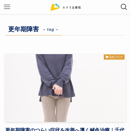
更年期障害
– tag –
院長ブログ
更年期障害のつらい症状を改善へ導く鍼灸治療｜千代