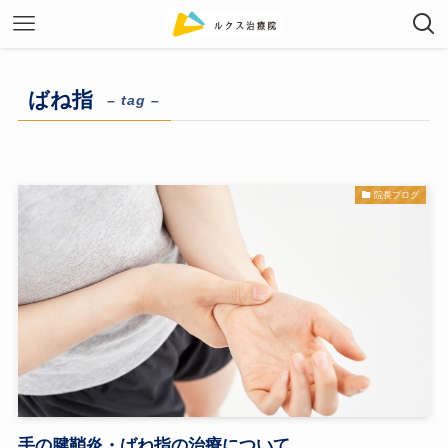
ばね指
– tag –
院長ブログ
手の腱鞘炎・ばね指の治療について