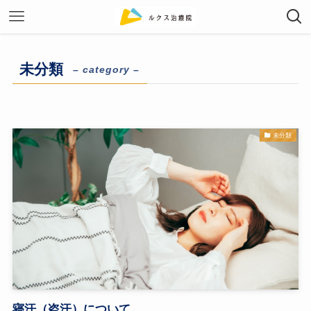
未分類
– category –
未分類
寝汗（盗汗）について